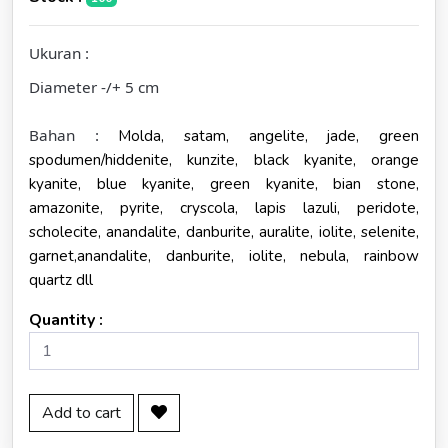
Ukuran :
Diameter -/+ 5 cm
Bahan :
Molda, satam, angelite, jade, green
spodumen/hiddenite, kunzite, black kyanite, orange
kyanite, blue kyanite, green kyanite, bian stone,
amazonite, pyrite, cryscola, lapis lazuli, peridote,
scholecite, anandalite, danburite, auralite, iolite, selenite,
garnet,anandalite, danburite, iolite, nebula, rainbow
quartz dll
Quantity :
Add to cart