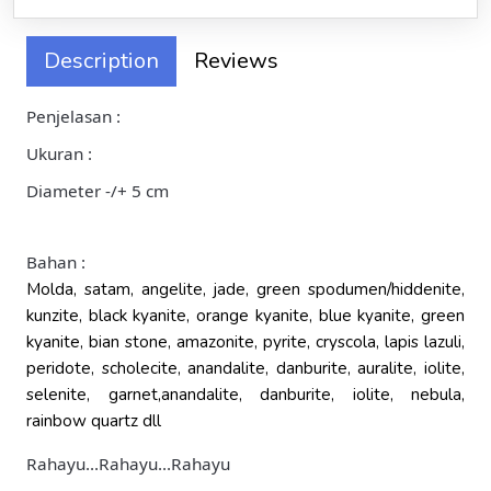
Description
Reviews
Penjelasan :
Ukuran :
Diameter -/+ 5 cm
Bahan :
Molda, satam, angelite, jade, green spodumen/hiddenite,
kunzite, black kyanite, orange kyanite, blue kyanite, green
kyanite, bian stone, amazonite, pyrite, cryscola, lapis lazuli,
peridote, scholecite, anandalite, danburite, auralite, iolite,
selenite, garnet,anandalite, danburite, iolite, nebula,
rainbow quartz dll
Rahayu…Rahayu…Rahayu