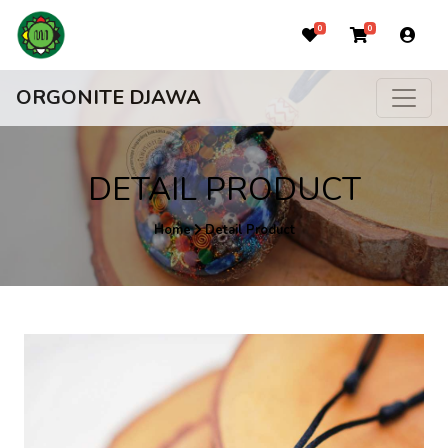
0
0
ORGONITE DJAWA
DETAIL PRODUCT
Home
Detail Product